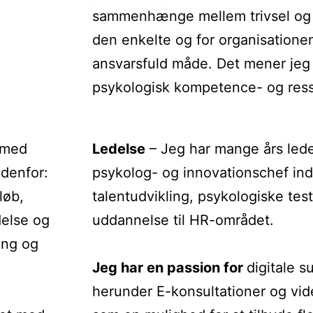
sammenhænge mellem trivsel og 
den enkelte og for organisation
ansvarsfuld måde. Det mener jeg 
psykologisk kompetence- og ress
g med
Ledelse
–
Jeg har mange års led
ndenfor:
psykolog- og innovationschef ind
løb,
talentudvikling, psykologiske tes
delse og
uddannelse til HR-området.
ring og
Jeg har en passion for
digitale 
herunder E-konsultationer og vid