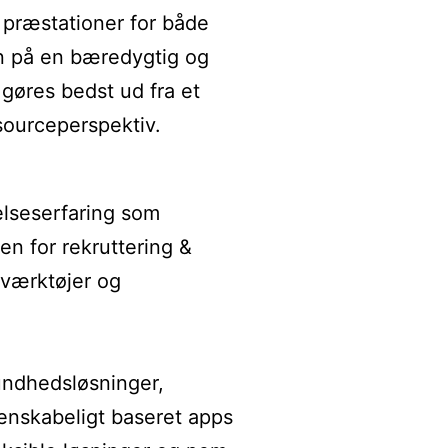
præstationer for både
en på en bæredygtig og
gøres bedst ud fra et
ourceperspektiv.
elseserfaring som
en for rekruttering &
tværktøjer og
sundhedsløsninger,
enskabeligt baseret apps