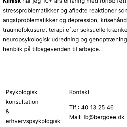
Klinisk
har jeg 10+ års erfaring med forløb ret
stressproblematikker og afledte reaktioner so
angstproblematikker og depression, krisehånd
traumefokuseret terapi efter seksuelle krænke
neuropsykologisk udredning og genoptrænin
henblik på tilbagevenden til arbejde.
Psykologisk
Kontakt
konsultation
Tlf.: 40 13 25 46
&
Mail: lb@bergoee.dk
erhvervspsykologisk