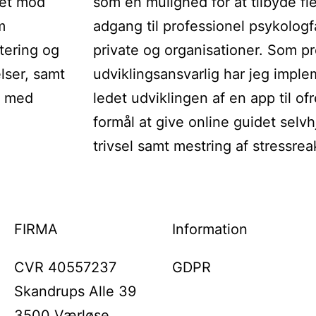
tet mod
som en mulighed for at tilbyde fl
m
adgang til professionel psykologf
tering og
private og organisationer. Som pr
lser, samt
udviklingsansvarlig har jeg imple
g med
ledet udviklingen af en app til of
formål at give online guidet selvh
trivsel samt mestring af stressrea
FIRMA
Information
CVR 40557237
GDPR
Skandrups Alle 39
3500 Værløse