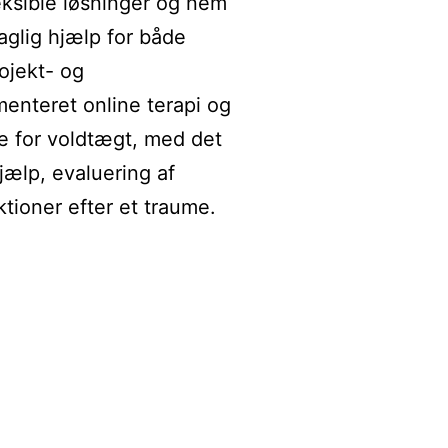
eksible løsninger og nem
aglig hjælp for både
ojekt- og
menteret online terapi og
re for voldtægt, med det
jælp, evaluering af
ktioner efter et traume.