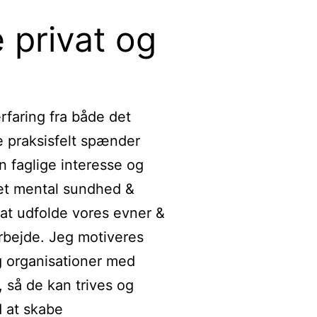
 privat og
rfaring fra både det
e praksisfelt spænder
n faglige interesse og
ret mental sundhed &
 at udfolde vores evner &
rbejde. Jeg motiveres
g organisationer med
 så de kan trives og
d at skabe