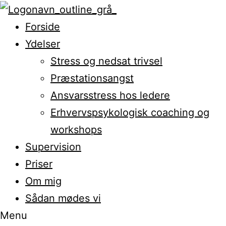
Forside
Ydelser
Stress og nedsat trivsel
Præstationsangst
Ansvarsstress hos ledere
Erhvervspsykologisk coaching og
workshops
Supervision
Priser
Om mig
Sådan mødes vi
Menu