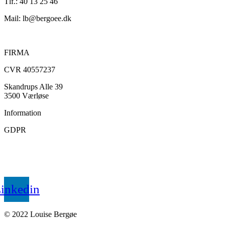
Tlf.: 40 13 25 46
Mail: lb@bergoee.dk
FIRMA
CVR 40557237
Skandrups Alle 39
3500 Værløse
Information
GDPR
inkedin
© 2022 Louise Bergøe