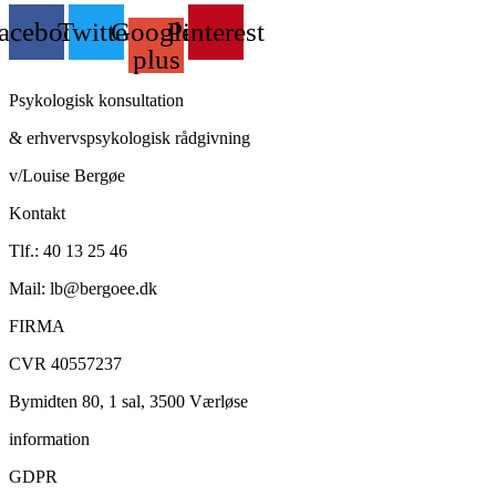
acebook
Twitter
Google-
Pinterest
plus
Psykologisk konsultation
& erhvervspsykologisk rådgivning
v/Louise Bergøe
Kontakt
Tlf.: 40 13 25 46
Mail: lb@bergoee.dk
FIRMA
CVR 40557237
Bymidten 80, 1 sal, 3500 Værløse
information
GDPR