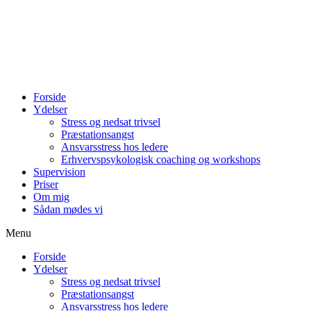
Forside
Ydelser
Stress og nedsat trivsel
Præstationsangst
Ansvarsstress hos ledere
Erhvervspsykologisk coaching og workshops
Supervision
Priser
Om mig
Sådan mødes vi
Menu
Forside
Ydelser
Stress og nedsat trivsel
Præstationsangst
Ansvarsstress hos ledere